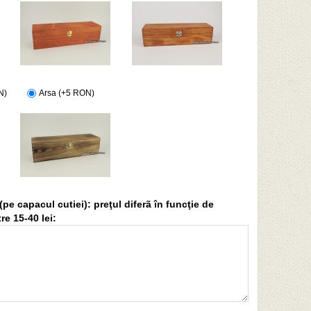
N)
Arsa (+5 RON)
(pe capacul cutiei): preţul diferã în funcţie de
re 15-40 lei: