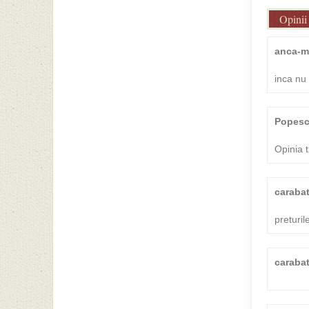
Opinii
anca-m
inca nu
Popesc
Opinia t
caraba
preturi
caraba