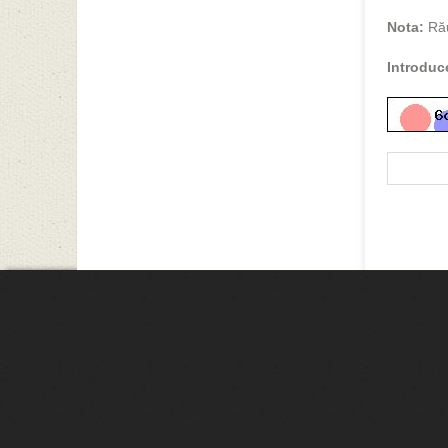
Nota:
Ră
Introduc