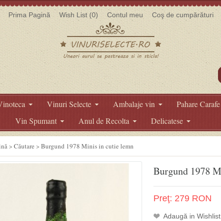
Prima Pagină
Wish List (0)
Contul meu
Coş de cumpărături
Vinoteca
Vinuri Selecte
Ambalaje vin
Pahare Carafe
Vin Spumant
Anul de Recolta
Delicatese
ină
>
Căutare
>
Burgund 1978 Minis in cutie lemn
Burgund 1978 Mi
Preţ: 279 RON
Adaugă in Wishlist