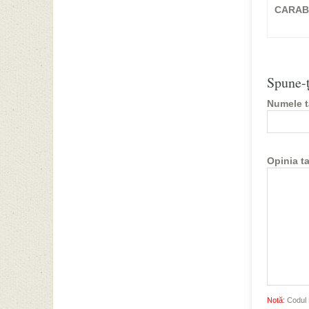
CARAB
Spune-ţ
Numele t
Opinia ta
Notă:
Codul H