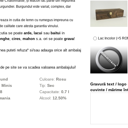
ôte Chalonnaise, și Mâcon fac parte din regiunea
Burgundiei. Burgundul este variat, complex, dar
ivreaza in cutia de lemn cu rumegus impreuna cu
 de calitate care atesta garantia vinului.
cutia se poate
arde,
lacui
sau
baitui
in
Lac Incolor (+5 RO
enghe
,
cires
,
mahon
s.a. ori se poate
grava
!
a puteti refuza* si/sau adauga orice alt ambalaj
l de pe site se va scadea valoarea ambalajului!
gund
Culoare:
Rosu
Gravurã text / logo 
:
Minis
Tip:
Sec
cuvinte / mãrime înt
8
Capacitate:
0.7 l
mania
Alcool:
12.50%