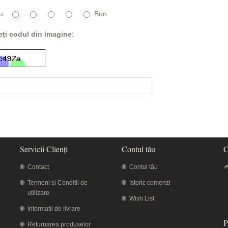
u
Bun
eţi codul din imagine:
Servicii Clienţi
Contul tău
C
Contact
Contul tău
Termeni si Conditii de
Istoric comenzi
utilizare
Wish List
Informatii de livrare
P
Returnarea produselor