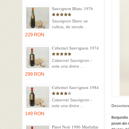
Sauvignon Blanc 1976
Cotesti in cutie lemn
Sauvignon Blanc se
cultiva, de secole...
229 RON
Cabernet Sauvignon 1974
Dealul Mare in cutie lemn
Cabernet Sauvignon -
este una dintre ...
299 RON
Cabernet Sauvignon 1984
Dealu Mare in cutie lemn
Cabernet Sauvignon -
este una dintre ...
Descrier
149 RON
Burgundia 
provin din 
Pinot Noir 1986 Murfatlar