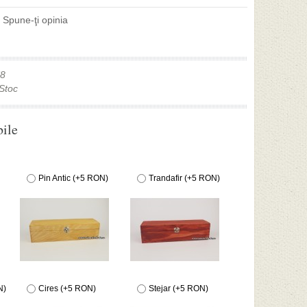
|
Spune-ţi opinia
8
Stoc
bile
Pin Antic (+5 RON)
Trandafir (+5 RON)
N)
Cires (+5 RON)
Stejar (+5 RON)