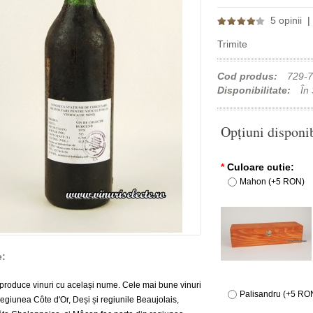
5 opinii
Trimite
Cod produs:
729-7
Disponibilitate:
În 
Opţiuni disponi
*
Culoare cutie:
Mahon (+5 RON)
e:
produce vinuri cu același nume. Cele mai bune vinuri
Palisandru (+5 RO
regiunea Côte d'Or, Deși și regiunile Beaujolais,