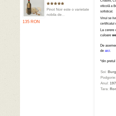
Chablis, C
in cutie lemn
viticolă a 
Pinot Noir este o varietate
sofisticat.
nobila de...
Vinul se l
135 RON
certificatul
La cerere 
culoare
w
De asemene
de
aici
.
*din pretu
Soi:
Bur
Podgorie
Anul:
197
Tara:
Ro