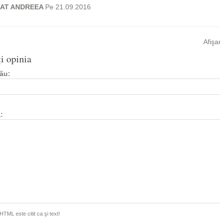
AT ANDREEA
Pe 21.09.2016
Afişa
i opinia
ău:
:
TML este citit ca şi text!