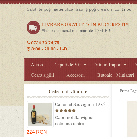
Salut, te poți
autentifica
sau îți poți crea un
cont nou
.
LIVRARE GRATUITA IN BUCURESTI!*
*Pentru comenzi mai mari de 120 LEI!
0724.73.74.75
8:00 - 20:00 - L-D
Acasa
Tipuri de Vin
Vinuri Import
Ceara sigilii
Accesorii
Butoaie - Miniaturi
Cele mai vândute
Prima Pag
Cabernet Sauvignon 1975
Dealu Mare in cutie lemn
Cabernet Sauvignon -
este una dintre ...
224 RON