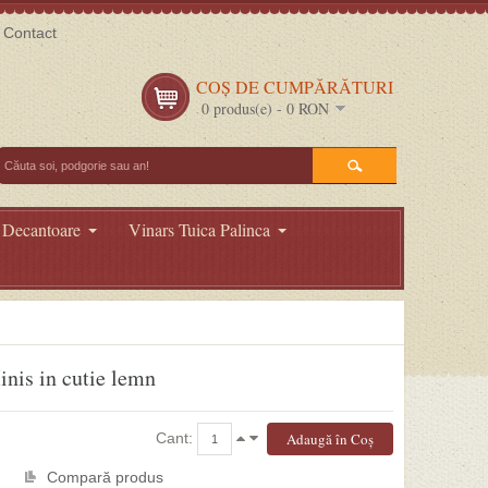
Contact
COŞ DE CUMPĂRĂTURI
0 produs(e) - 0 RON
 Decantoare
Vinars Tuica Palinca
nis in cutie lemn
Cant:
Compară produs