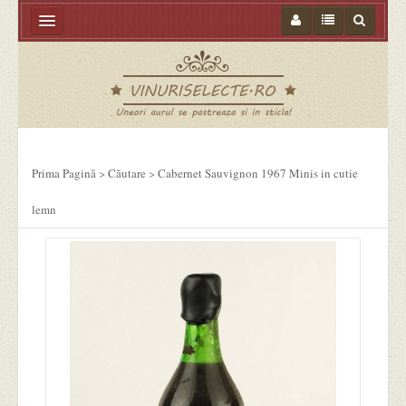
Acasa
Tipuri de Vin
Vinuri Import
Vinoteca
Prima Pagină
>
Căutare
>
Cabernet Sauvignon 1967 Minis in cutie
Vinuri Selecte
lemn
Ambalaje vin
Pahare Carafe Decantoare
Vinars Tuica Palinca
Ceara sigilii
Accesorii