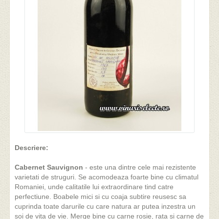
Butoaie - Miniaturi
Vin Spumant
Anul de Recolta
Delicatese
Descriere:
Cabernet Sauvignon
- este una dintre cele mai rezistente
varietati de struguri. Se acomodeaza foarte bine cu climatul
Romaniei, unde calitatile lui extraordinare tind catre
perfectiune. Boabele mici si cu coaja subtire reusesc sa
cuprinda toate darurile cu care natura ar putea inzestra un
soi de vita de vie. Merge bine cu carne rosie, rata si carne de