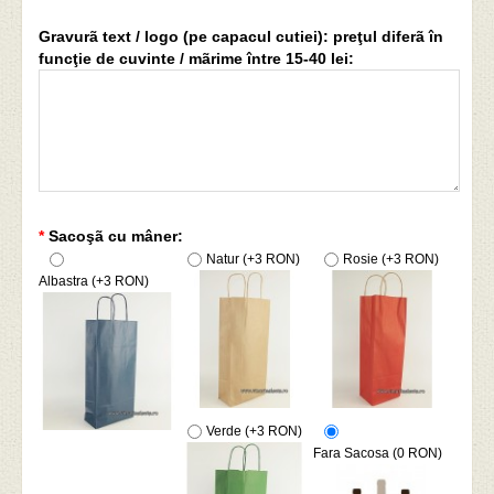
Gravurã text / logo (pe capacul cutiei): preţul diferã în
funcţie de cuvinte / mãrime între 15-40 lei:
*
Sacoşã cu mâner:
Natur (+3 RON)
Rosie (+3 RON)
Albastra (+3 RON)
Verde (+3 RON)
Fara Sacosa (0 RON)