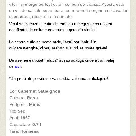
vitel - si merge perfect cu un soi bun de branza. Acesta este
un vin de calitate superioara, cu referire la orginea si clasa lui
superioara, recoltat la maturitate.
Vinul se livreaza in cutia de lemn cu rumegus impreuna cu
certificatul de calitate care atesta garantia vinului.
La cerere cutia se poate
arde,
lacui
sau
baitui
in
culoare
wenghe
,
cires
,
mahon
s.a. ori se poate
grava
!
De asemenea puteti refuza* si/sau adauga orice alt ambalaj
de
aici
.
*din pretul de pe site se va scadea valoarea ambalajului!
Soi:
Cabernet Sauvignon
Culoare:
Rosu
Podgorie:
Minis
Tip:
Sec
Anul:
1967
Capacitate:
0.7 l
Tara:
Romania