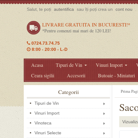
Salut, te poți
autentifica
sau îți poți crea un
cont nou
.
LIVRARE GRATUITA IN BUCURESTI!*
*Pentru comenzi mai mari de 120 LEI!
0724.73.74.75
8:00 - 20:00 - L-D
Acasa
Tipuri de Vin
Vinuri Import
Ceara sigilii
Accesorii
Butoaie - Miniaturi
Categorii
Prima Pag
Saco
Tipuri de Vin
Vinuri Import
Vizualiz
Vinoteca
Vinuri Selecte