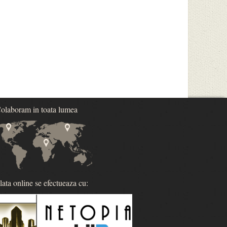
olaboram in toata lumea
lata online se efectueaza cu: