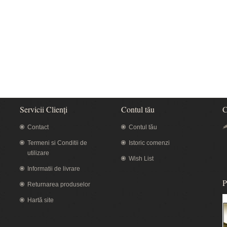
Servicii Clienţi
Contul tău
C
Contact
Contul tău
Termeni si Conditii de
Istoric comenzi
utilizare
Wish List
Informatii de livrare
P
Returnarea produselor
Hartă site