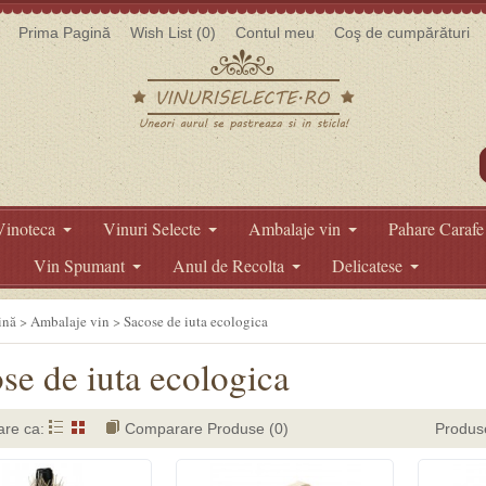
Prima Pagină
Wish List (0)
Contul meu
Coş de cumpărături
Vinoteca
Vinuri Selecte
Ambalaje vin
Pahare Carafe
Vin Spumant
Anul de Recolta
Delicatese
ină
>
Ambalaje vin
>
Sacose de iuta ecologica
se de iuta ecologica
are ca:
Comparare Produse (0)
Produs