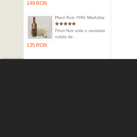
149 RON
Pinot Noir 1986 Murfatlar
in cutie lemn
Pinot Noir este o varietate
nobila de...
135 RON