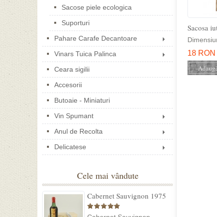
Sacose piele ecologica
Suporturi
Sacosa iu
Pahare Carafe Decantoare
Dimensiun
18 RON
Vinars Tuica Palinca
Ceara sigilii
Accesorii
Butoaie - Miniaturi
Vin Spumant
Anul de Recolta
Delicatese
Cele mai vândute
Cabernet Sauvignon 1975
Dealu Mare in cutie lemn